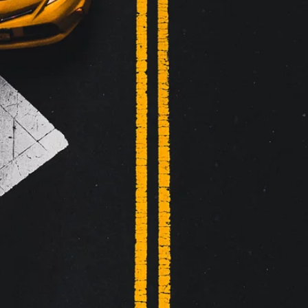
Fast pris
Opptil 4 passasjerer
5/6 passasjerer legger til plusspris
Netter, helger og helligdager +10€
En vei
Bestill nå