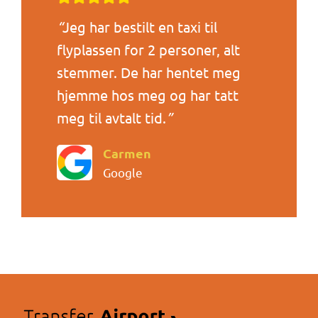
“
Jeg har bestilt en taxi til
flyplassen for 2 personer, alt
stemmer. De har hentet meg
hjemme hos meg og har tatt
meg til avtalt tid.
”
Carmen
Google