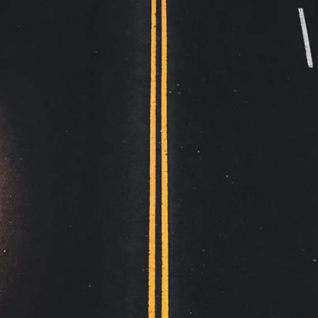
Fast pris
Opptil 4 passasjerer
5/6 passasjerer legger til plusspris
Netter, helger og helligdager +10€
En vei
Bestill nå