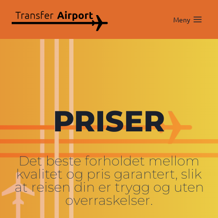
Skip
to
Meny
content
PRISER
Det beste forholdet mellom
kvalitet og pris garantert, slik
at reisen din er trygg og uten
overraskelser.