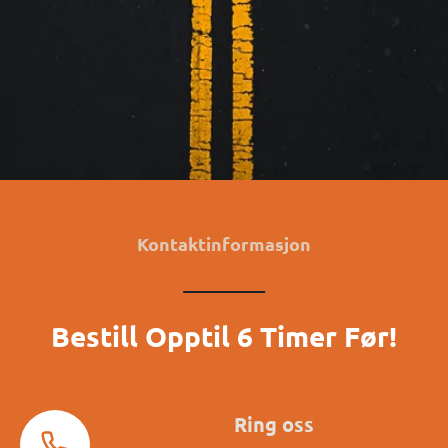
Opptil 4 passasjerer
Netter, helger og helligdager +10€
En vei
Bestill nå
Kontaktinformasjon
Bestill Opptil 6 Timer Før!
Ring oss