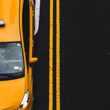
Netter, helger og helligdager +10€
En vei
Bestill nå